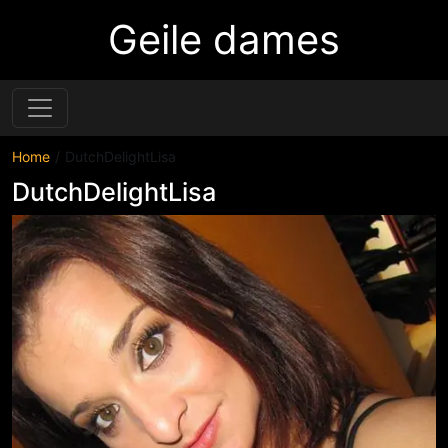
Geile dames
Home
DutchDelightLisa
DutchDelightLisa