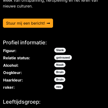
week van ontspanning, heropleving en het leren van
nieuwe culturen.
Stuur mij een bericht!
Profiel informatie:
Figuur:
Slank
Relatie status:
getrouwd
Alcohol:
Nooit
Oogkleur:
Bruin
Haarkleur:
Bruin
roker:
nee
Leeftijdsgroep: