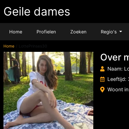
Geile dames
Home
Profielen
Zoeken
Regio's
Home
LottePrinses30
Over m
Naam: Lo
Leeftijd:
Woont in