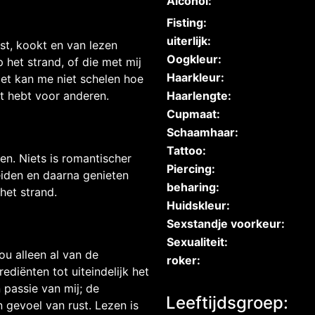
Alcohol:
Fisting:
uiterlijk:
ist, kookt en van lezen
Oogkleur:
 het strand, of die met mij
Haarkleur:
Het kan me niet schelen hoe
Haarlengte:
ct hebt voor anderen.
Cupmaat:
Schaamhaar:
Tattoo:
en. Niets is romantischer
Piercing:
eiden en daarna genieten
beharing:
het strand.
Huidskleur:
Sexstandje voorkeur:
Sexualiteit:
ou alleen al van de
roker:
ediënten tot uiteindelijk het
 passie van mij; de
Leeftijdsgroep:
n gevoel van rust. Lezen is