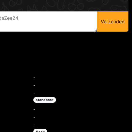
Verzenden
-
-
-
standaard
-
-
-
Nooit