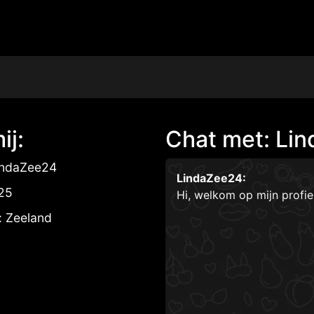
ij:
Chat met: Li
indaZee24
LindaZee24:
 25
Hi, welkom op mijn profi
: Zeeland