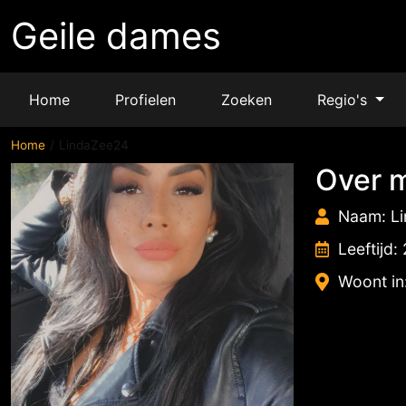
Geile dames
Home
Profielen
Zoeken
Regio's
Home
LindaZee24
Over m
Naam: L
Leeftijd:
Woont in