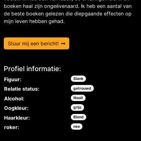
boeken haal zijn ongeëvenaard. Ik heb een aantal van
de beste boeken gelezen die diepgaande effecten op
mijn leven hebben gehad.
Stuur mij een bericht!
Profiel informatie:
Figuur:
Slank
Relatie status:
getrouwd
Alcohol:
Nooit
Oogkleur:
grijs
Haarkleur:
Blond
roker:
nee