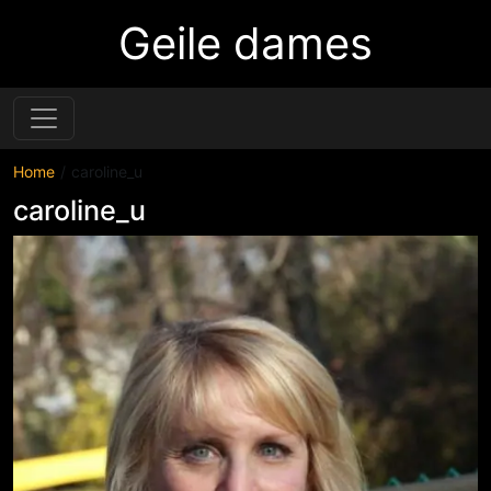
Geile dames
Home
caroline_u
caroline_u